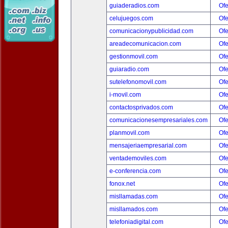
guiaderadios.com
Ofe
celujuegos.com
Ofe
comunicacionypublicidad.com
Ofe
areadecomunicacion.com
Ofe
gestionmovil.com
Ofe
guiaradio.com
Ofe
sutelefonomovil.com
Ofe
i-movil.com
Ofe
contactosprivados.com
Ofe
comunicacionesempresariales.com
Ofe
planmovil.com
Ofe
mensajeriaempresarial.com
Ofe
ventademoviles.com
Ofe
e-conferencia.com
Ofe
fonox.net
Ofe
misllamadas.com
Ofe
misllamados.com
Ofe
telefoniadigital.com
Ofe