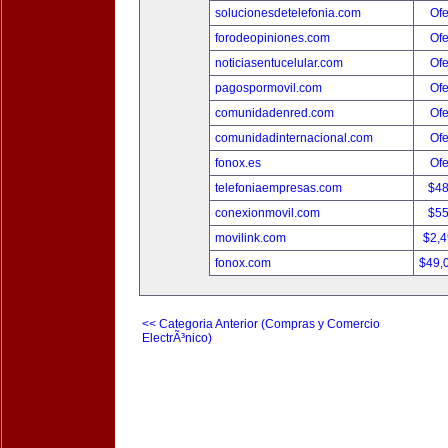
solucionesdetelefonia.com
Ofe
forodeopiniones.com
Ofe
noticiasentucelular.com
Ofe
pagospormovil.com
Ofe
comunidadenred.com
Ofe
comunidadinternacional.com
Ofe
fonox.es
Ofe
telefoniaempresas.com
$4
conexionmovil.com
$5
movilink.com
$2,
fonox.com
$49,
<< Categoria Anterior (Compras y Comercio
ElectrÃ³nico)