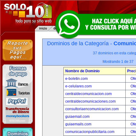
Dominios de la Categoría -
Comunica
37 dominios en esta categ
Mostrando 1 de 37
Nombre de Dominio
Prec
e-boletin.com
Ofe
e-celulares.com
Ofe
centraldecomunicacion.com
Ofe
centraldecomunicaciones.com
Ofe
consultoriaencomunicacion.com
Ofe
guiaemail.com
Ofe
guiaemails.com
Ofe
comunicacionpublicitaria.com
Ofe