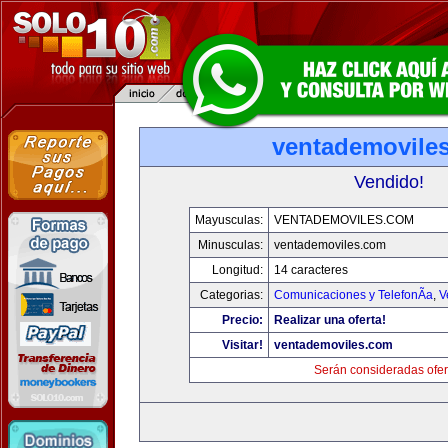
ventademovile
Vendido!
Mayusculas:
VENTADEMOVILES.COM
Minusculas:
ventademoviles.com
Longitud:
14 caracteres
Categorias:
Comunicaciones y TelefonÃ­a
,
V
Precio:
Realizar una oferta!
Visitar!
ventademoviles.com
Serán consideradas ofer