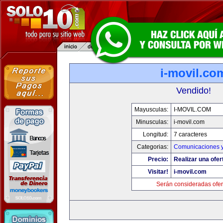
i-movil.co
Vendido!
Mayusculas:
I-MOVIL.COM
Minusculas:
i-movil.com
Longitud:
7 caracteres
Categorias:
Comunicaciones y
Precio:
Realizar una ofer
Visitar!
i-movil.com
Serán consideradas ofer