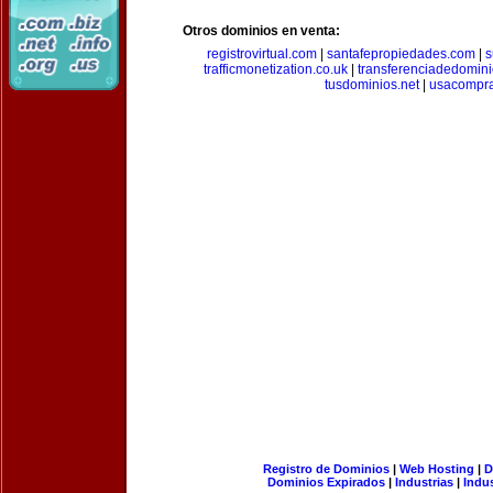
Otros dominios en venta:
registrovirtual.com
|
santafepropiedades.com
|
s
trafficmonetization.co.uk
|
transferenciadedomin
tusdominios.net
|
usacompr
Registro de Dominios
|
Web Hosting
|
D
Dominios Expirados
|
Industrias
|
Indu