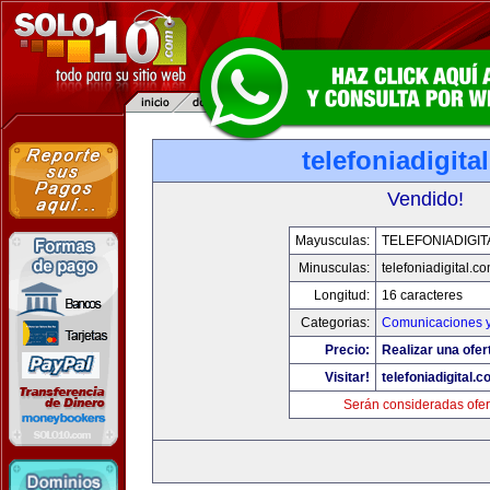
telefoniadigita
Vendido!
Mayusculas:
TELEFONIADIGI
Minusculas:
telefoniadigital.c
Longitud:
16 caracteres
Categorias:
Comunicaciones y
Precio:
Realizar una ofer
Visitar!
telefoniadigital.
Serán consideradas ofer