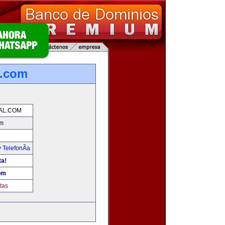
l.com
TAL.COM
om
 TelefonÃ­a
ta!
com
tas