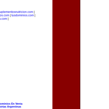
uplementosnutricion.com
|
ios.com
|
tusdominios.com
|
a.com
|
ominios En Venta
strias Argentinas