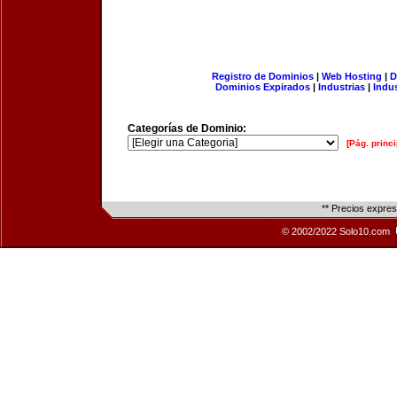
Registro de Dominios
|
Web Hosting
|
D
Dominios Expirados
|
Industrias
|
Indu
Categorías de Dominio:
[Pág. princi
** Precios expre
© 2002/2022 Solo10.com