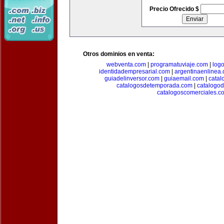
Precio Ofrecido $
Otros dominios en venta:
webventa.com
|
programatuviaje.com
|
log
identidadempresarial.com
|
argentinaenlinea
guiadelinversor.com
|
guiaemail.com
|
catal
catalogosdetemporada.com
|
catalogo
catalogoscomerciales.c