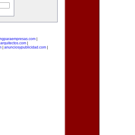
ingparaempresas.com
|
arquitectos.com
|
m
|
anunciosypublicidad.com
|