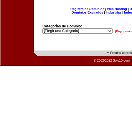
Registro de Dominios
|
Web Hosting
|
D
Dominios Expirados
|
Industrias
|
Indu
Categorías de Dominio:
[Pág. princi
** Precios expre
© 2002/2022 Solo10.com