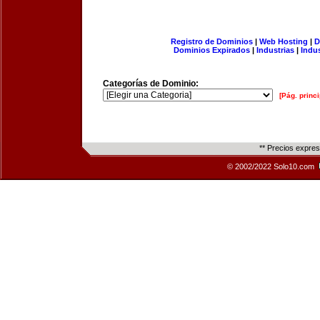
Registro de Dominios
|
Web Hosting
|
D
Dominios Expirados
|
Industrias
|
Indu
Categorías de Dominio:
[Pág. princi
** Precios expre
© 2002/2022 Solo10.com