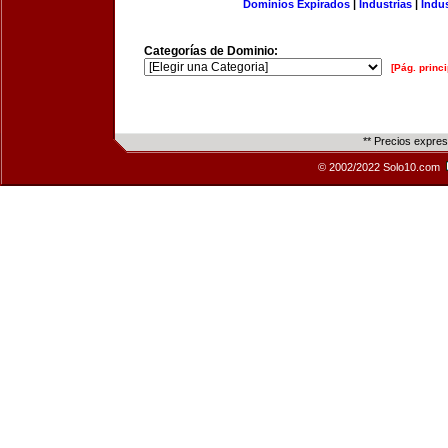
Dominios Expirados
|
Industrias
|
Indu
Categorías de Dominio:
[Pág. princi
** Precios expre
© 2002/2022 Solo10.com