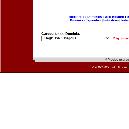
Registro de Dominios
|
Web Hosting
|
D
Dominios Expirados
|
Industrias
|
Indu
Categorías de Dominio:
[Pág. princi
** Precios expre
© 2002/2022 Solo10.com