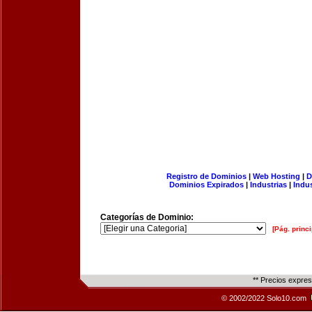
Registro de Dominios
|
Web Hosting
|
D
Dominios Expirados
|
Industrias
|
Indu
Categorías de Dominio:
[Pág. princi
** Precios expre
© 2002/2022 Solo10.com