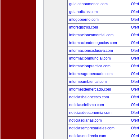
guialatinoamerica.com
Ofer
guianoticias.com
Ofer
infogobierno.com
Ofer
inforegistros.com
Ofer
informacioncomercial.com
Ofer
informaciondenegocios.com
Ofer
informacionexclusiva.com
Ofer
informacionmundial.com
Ofer
informacionpractica.com
Ofer
informeagropecuario.com
Ofer
informeambiental.com
Ofer
informesdemercado.com
Ofer
noticiasbaloncesto.com
Ofer
noticiasciclismo.com
Ofer
noticiasdeeconomia.com
Ofer
noticiasdiarias.com
Ofer
noticiasempresariales.com
Ofer
noticiasendirecto.com
Ofer