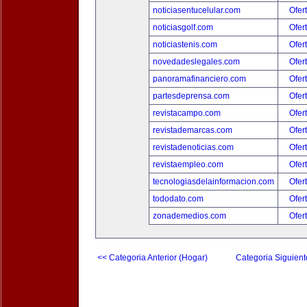
noticiasentucelular.com
Ofer
noticiasgolf.com
Ofer
noticiastenis.com
Ofer
novedadeslegales.com
Ofer
panoramafinanciero.com
Ofer
partesdeprensa.com
Ofer
revistacampo.com
Ofer
revistademarcas.com
Ofer
revistadenoticias.com
Ofer
revistaempleo.com
Ofer
tecnologiasdelainformacion.com
Ofer
tododato.com
Ofer
zonademedios.com
Ofer
<< Categoria Anterior (Hogar)
Categoria Siguient