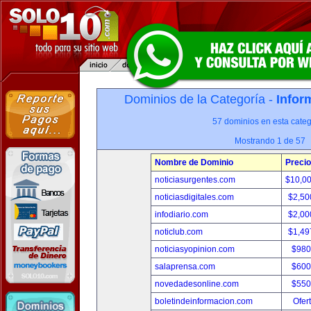
Dominios de la Categoría -
Infor
57 dominios en esta categ
Mostrando 1 de 57
Nombre de Dominio
Precio
noticiasurgentes.com
$10,0
noticiasdigitales.com
$2,50
infodiario.com
$2,00
noticlub.com
$1,49
noticiasyopinion.com
$980
salaprensa.com
$600
novedadesonline.com
$550
boletindeinformacion.com
Ofer