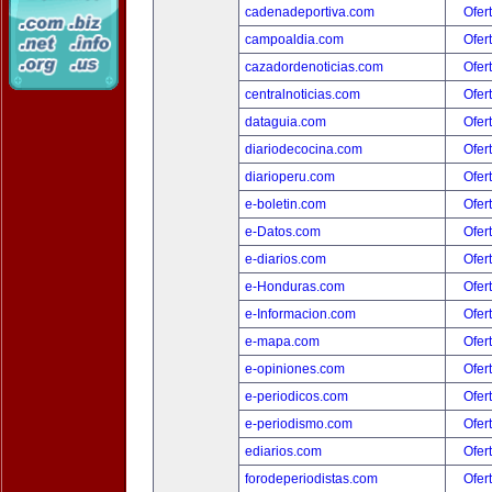
cadenadeportiva.com
Ofer
campoaldia.com
Ofer
cazadordenoticias.com
Ofer
centralnoticias.com
Ofer
dataguia.com
Ofer
diariodecocina.com
Ofer
diarioperu.com
Ofer
e-boletin.com
Ofer
e-Datos.com
Ofer
e-diarios.com
Ofer
e-Honduras.com
Ofer
e-Informacion.com
Ofer
e-mapa.com
Ofer
e-opiniones.com
Ofer
e-periodicos.com
Ofer
e-periodismo.com
Ofer
ediarios.com
Ofer
forodeperiodistas.com
Ofer